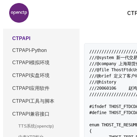
CT
CTPAPI
CTPAPI-Python
///////////////////
///@system 新一代交
CTPAPI模拟环境
///@company 上海
///@file ThostFtdcUs
CTPAPI实盘环境
///@brief 定义了
///@history 

///20060106	赵鸿昊		创建该文件

CTPAPI应用软件
///////////////////
CTPAPI工具与脚本
#ifndef THOST_FTDCDA
#define THOST_FTDCDA
CTPAPI兼容接口
enum THOST_TE_RESUME
TTS系统(openctp)
{

	THOST_TERT_RESTART = 0,
