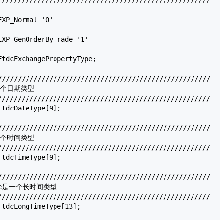
XP_Normal '0'

EXP_GenOrderByTrade '1'

FtdcExchangePropertyType
;

//////////////////////////////////////////////////////

是一个日期类型

//////////////////////////////////////////////////////

FtdcDateType
[9];

//////////////////////////////////////////////////////

是一个时间类型

//////////////////////////////////////////////////////

FtdcTimeType
[9];

//////////////////////////////////////////////////////

Type是一个长时间类型

//////////////////////////////////////////////////////

FtdcLongTimeType
[13];
