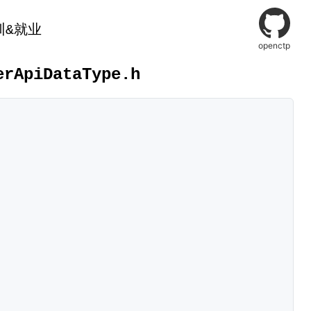
训&就业
openctp
erApiDataType.h