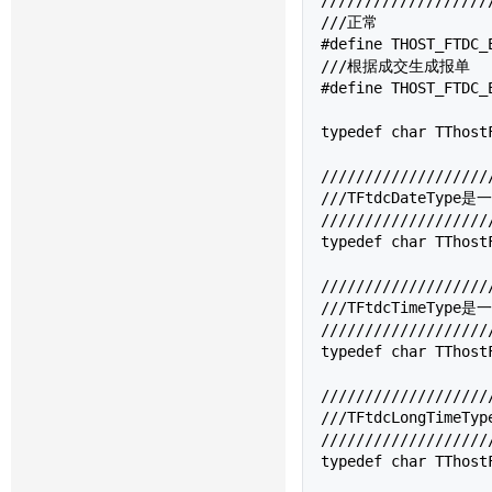
///正常

#define THOST_FTDC_E
///根据成交生成报单

#define THOST_FTDC_
typedef char 
TThost
///////////////////
///TFtdcDateType
///////////////////
typedef char 
TThost
///////////////////
///TFtdcTimeType
///////////////////
typedef char 
TThost
///////////////////
///TFtdcLongTime
///////////////////
typedef char 
TThost