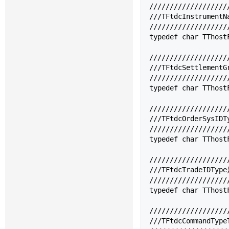
///////////////////
///TFtdcInstrume
///////////////////
typedef char 
TThost
///////////////////
///TFtdcSettleme
///////////////////
typedef char 
TThost
///////////////////
///TFtdcOrderSys
///////////////////
typedef char 
TThost
///////////////////
///TFtdcTradeIDT
///////////////////
typedef char 
TThost
///////////////////
///TFtdcCommandT