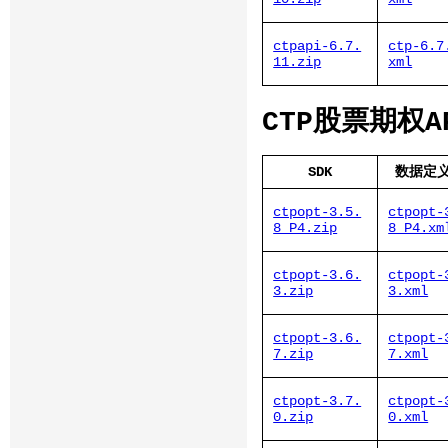
ctpapi-6.7.
ctp-6.7
11.zip
xml
CTP股票期权
SDK
数据定义
ctpopt-3.5.
ctpopt-
8_P4.zip
8_P4.xm
ctpopt-3.6.
ctpopt-
3.zip
3.xml
ctpopt-3.6.
ctpopt-
7.zip
7.xml
ctpopt-3.7.
ctpopt-
0.zip
0.xml