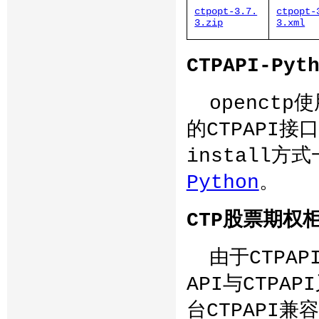
ctpopt-3.7.
ctpopt-
3.zip
3.xml
CTPAPI-Py
openctp
的CTPAPI接
install
Python
。
CTP股票期权
由于CTPA
API与CTP
台CTPAPI