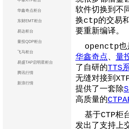
中泰XTP柜台
软件切换到不
华鑫奇点柜台
换ctp的交易
东财EMT柜台
要重新编译。
易达柜台
量投QDP柜台
openctp
飞马柜台
华鑫奇点
、
量投
易盛TAP启明星柜台
了自研的
TTS
腾讯行情
无缝对接到XT
新浪行情
提供了一套除
S
高质量的
CTP
基于CTP
发出了支持上