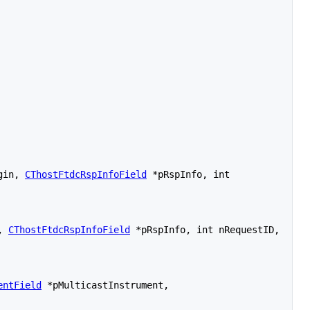
gin, 
CThostFtdcRspInfoField
 *pRspInfo, int 
, 
CThostFtdcRspInfoField
 *pRspInfo, int nRequestID, 
entField
 *pMulticastInstrument, 