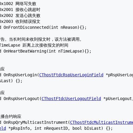
id OnRspUserLogin(
CThostFtdcRspUserLoginField
 *pRspUserLo
Last) {};

id OnRspUserLogout(
CThostFtdcUserLogoutField
 *pUserLogout
id OnRspQryMulticastInstrument(
CThostFtdcMulticastInstrum
eld
 *pRspInfo, int nRequestID, bool bIsLast) {};
