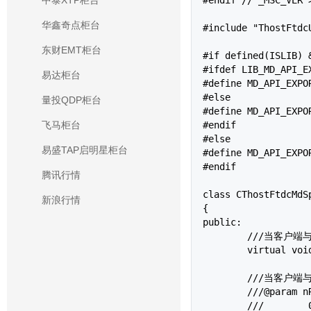
中泰XTP柜台
华鑫奇点柜台
#include "ThostFtdcU
东财EMT柜台
#if defined(ISLIB) &
#ifdef LIB_MD_API_EX
易达柜台
#define MD_API_EXPO
#else

量投QDP柜台
#define MD_API_EXPO
#endif

飞马柜台
#else

易盛TAP启明星柜台
#define MD_API_EXPOR
#endif

腾讯行情
class CThostFtdcMdSp
新浪行情
{

public:

	///当客户端与交易后台建立起通信连接时（还未登录前），该方法被调用。

	virtual void OnFrontConnected(){};

	///当客户端与交易后台通信连接断开时，该方法被调用。当发生这个情况后，API会自动重新连接，客户端可不做处理。

	///@param nReason 错误原因

	///        0x1001 网络读失败
