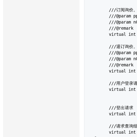
	///订阅询价。

	///@param ppInstrumentID 合约ID  

	///@param nCount 要订阅/退订行情的合约个数

	///@remark 

	virtual int SubscribeForQuoteRsp(char *ppInstrumentID[], int nCount) = 0;

	///退订询价。

	///@param ppInstrumentID 合约ID  

	///@param nCount 要订阅/退订行情的合约个数

	///@remark 

	virtual int UnSubscribeForQuoteRsp(char *ppInstrumentID[], int nCount) = 0;

	///用户登录请求

	virtual in
	///登出请求

	virtual in
	///请求查询组播合约

	virtual in