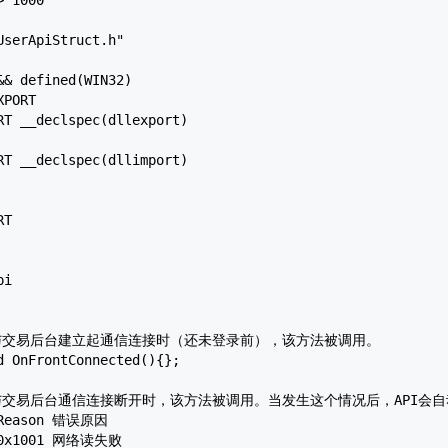
serApiStruct.h"

& defined(WIN32)

PORT

RT __declspec(dllexport)

RT __declspec(dllimport)

T 

i
