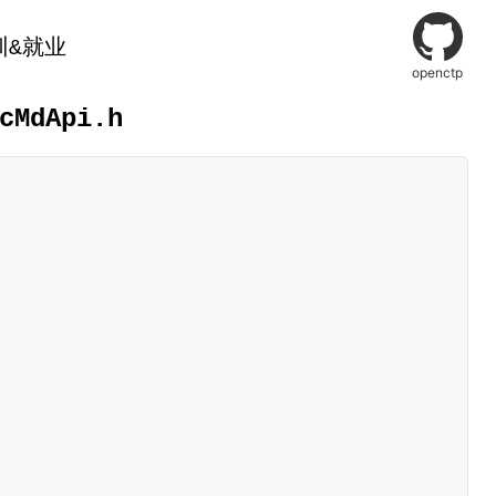
训&就业
openctp
cMdApi.h