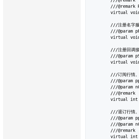
	///@remark RegisterNameServer优先于RegisterFront

	virtual void RegisterNameServer(char *pszNsAddress) = 0;

	///注册名字服务器用户信息

	///@param pFensUserInfo：用户信息。

	virtual vo
	///注册回调接口

	///@param pSpi 派生自回调接口类的实例

	virtual void RegisterSpi(CThostFtdcMdSpi *pSpi) = 0;

	///订阅行情。

	///@param ppInstrumentID 合约ID  

	///@param nCount 要订阅/退订行情的合约个数

	///@remark 

	virtual int SubscribeMarketData(char *ppInstrumentID[], int nCount) = 0;

	///退订行情。

	///@param ppInstrumentID 合约ID  

	///@param nCount 要订阅/退订行情的合约个数

	///@remark 

	virtual int UnSubscribeMarketData(char *ppInstrumentID[], int nCount) = 0;
