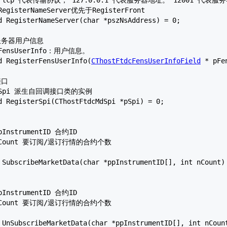
id RegisterFensUserInfo(
CThostFtdcFensUserInfoField
 * pFe