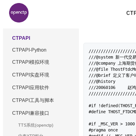
CT
CTPAPI
CTPAPI-Python
///////////////////
///@system 新一代交
CTPAPI模拟环境
///@company 上海
///@file ThostFtdcMd
CTPAPI实盘环境
///@brief 定义了客户
///@history 

///20060106	赵鸿昊		创建该文件

CTPAPI应用软件
///////////////////
CTPAPI工具与脚本
#if !defined(THOST_F
#define THOST_FTDCMD
CTPAPI兼容接口
#if _MSC_VER > 1000

TTS系统(openctp)
#pragma once

#endif // _MSC_VER >