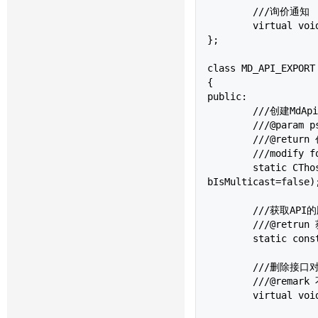
	///询价通知

	virtual vo
};

class MD_API_EXPORT 
{

public:

	///创建MdApi

	///@param pszFlowPath 存贮订阅信息文件的目录，默认为当前目录

	///@return 创建出的UserApi

	///modify for udp marketdata

	static CThostFtdcMdApi *CreateFtdcMdApi(const char *pszFlowPath = "", const bool bIsUsingUdp=false, const bool 
bIsMulticast=false);
	///获取API的版本信息

	///@retrun 获取到的版本号

	static const char *GetApiVersion();

	///删除接口对象本身

	///@remark 不再使用本接口对象时,调用该函数删除接口对象

	virtual void Release() = 0;
