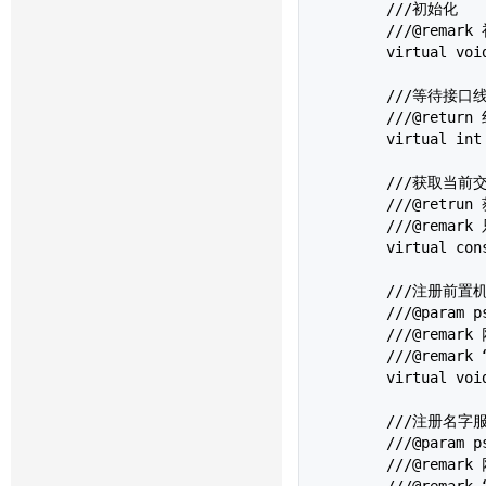
	///初始化

	///@remark 初始化运行环境,只有调用后,接口才开始工作

	virtual void Init() = 0;

	///等待接口线程结束运行

	///@return 线程退出代码

	virtual int Join() = 0;

	///获取当前交易日

	///@retrun 获取到的交易日

	///@remark 只有登录成功后,才能得到正确的交易日

	virtual const char *GetTradingDay() = 0;

	///注册前置机网络地址

	///@param pszFrontAddress：前置机网络地址。

	///@remark 网络地址的格式为：“protocol://ipaddress:port”，如：”tcp://127.0.0.1:17001”。 

	///@remark “tcp”代表传输协议，“127.0.0.1”代表服务器地址。”17001”代表服务器端口号。

	virtual void RegisterFront(char *pszFrontAddress) = 0;

	///注册名字服务器网络地址

	///@param pszNsAddress：名字服务器网络地址。

	///@remark 网络地址的格式为：“protocol://ipaddress:port”，如：”tcp://127.0.0.1:12001”。 

	///@remark “tcp”代表传输协议，“127.0.0.1”代表服务器地址。”12001”代表服务器端口号。
