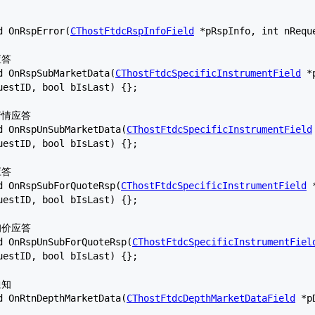
id OnRspError(
CThostFtdcRspInfoField
 *pRspInfo, int nRequ
id OnRspSubMarketData(
CThostFtdcSpecificInstrumentField
 *
uestID, bool bIsLast) {};

id OnRspUnSubMarketData(
CThostFtdcSpecificInstrumentField
uestID, bool bIsLast) {};

id OnRspSubForQuoteRsp(
CThostFtdcSpecificInstrumentField
 
uestID, bool bIsLast) {};

id OnRspUnSubForQuoteRsp(
CThostFtdcSpecificInstrumentFiel
uestID, bool bIsLast) {};

id OnRtnDepthMarketData(
CThostFtdcDepthMarketDataField
 *p