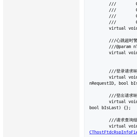
	///        0x1002 网络写失败

	///        0x2001 接收心跳超时

	///        0x2002 发送心跳失败

	///        0x2003 收到错误报文

	virtual void OnFrontDisconnected(int nReason){};

	///心跳超时警告。当长时间未收到报文时，该方法被调用。

	///@param nTimeLapse 距离上次接收报文的时间

	virtual void OnHeartBeatWarning(int nTimeLapse){};

	///登录请求响应

	virtual vo
nRequestID, bool bIs
	///登出请求响应

	virtual vo
bool bIsLast) {};

	///请求查询组播合约响应

	virtual vo
CThostFtdcRspInfoFi