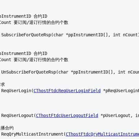
t ReqUserLogin(
CThostFtdcReqUserLoginField
 *pReqUserLogin
t ReqUserLogout(
CThostFtdcUserLogoutField
 *pUserLogout, i
t ReqQryMulticastInstrument(
CThostFtdcQryMulticastInstrum