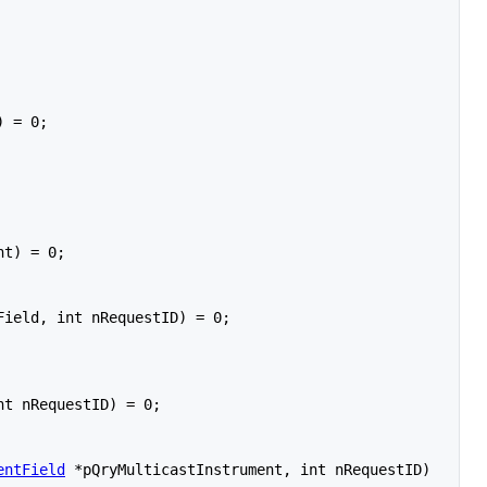
Field, int nRequestID) = 0;

nt nRequestID) = 0;

entField
 *pQryMulticastInstrument, int nRequestID) 