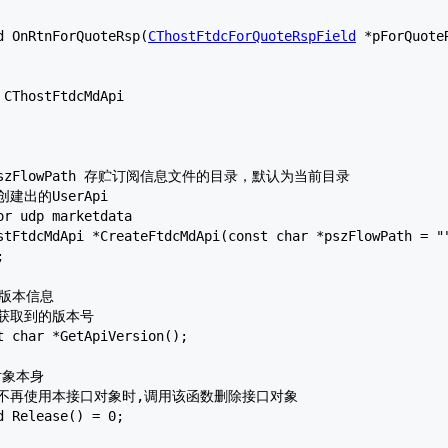
id OnRtnForQuoteRsp(
CThostFtdcForQuoteRspField
 *pForQuoteR
CThostFtdcMdApi


