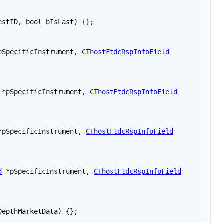
estID, bool bIsLast) {};

pSpecificInstrument, 
CThostFtdcRspInfoField
 *pSpecificInstrument, 
CThostFtdcRspInfoField
*pSpecificInstrument, 
CThostFtdcRspInfoField
d
 *pSpecificInstrument, 
CThostFtdcRspInfoField
DepthMarketData) {};
