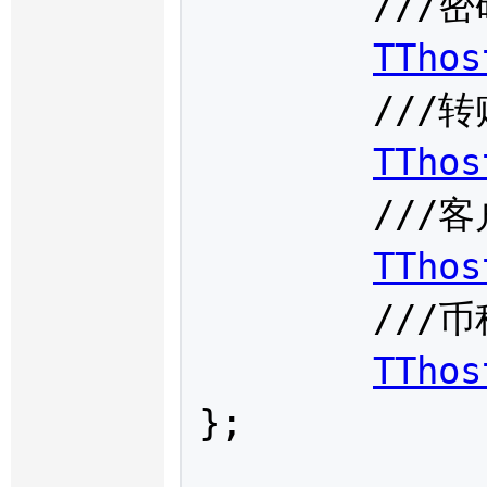
	///密码

TThos
	///转账金额

TThos
	///客户手续费

TThos
	///币种：RMB-人民币 USD-美圆 HKD-港元

TThos
};
