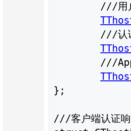
	///用户端产品信息

TThos
	///认证码

TThos
	///App代码

TThos
};

///客户端认证响