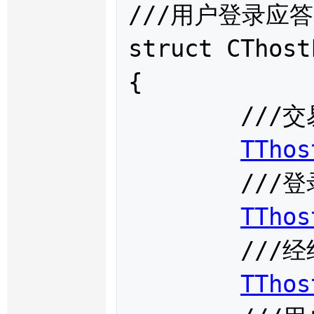
///用户登录应答

struct 
CThost
{

	///交易日

TThos
	///登录成功时间

TThos
	///经纪公司代码

TThos