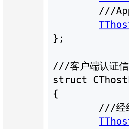
	///App类型

TThos
};

///客户端认证信
struct 
CThost
{

	///经纪公司代码

TThos