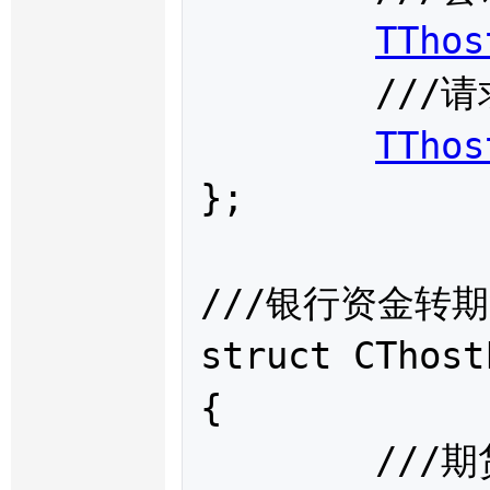
TThos
	///请求编号，N/A

TThos
};

///银行资金转期货请
struct 
CThost
{

	///期货资金账户
