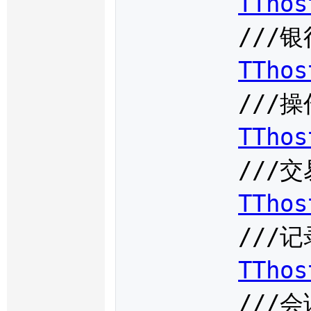
TThos
	///银行分中心代码，根据查询银行得到，必填

TThos
	///操作员，N/A

TThos
	///交易设备类型，N/A

TThos
	///记录数，N/A

TThos
	///会话编号，N/A
