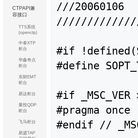
///20060106	赵鸿昊		创建该文件

CTPAPI兼
容接口
/////////////
TTS系统
(openctp)
中泰XTP
#if !defined(
柜台
华鑫奇点
#define SOPT_
柜台
东财EMT
柜台
#if _MSC_VER 
易达柜台
量投QDP
#pragma once

柜台
#endif // _MS
飞马柜台
易盛TAP