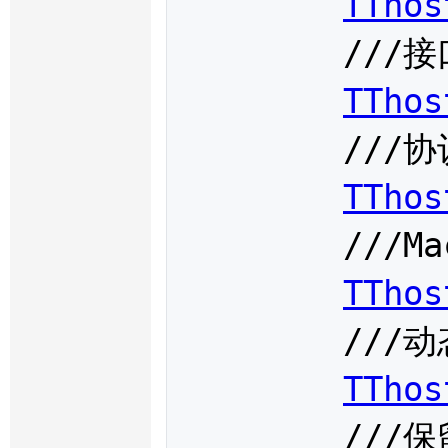
TThos
	///接口端产品信息

TThos
	///协议信息

TThos
	///Mac地址

TThos
	///动态密码

TThos
	///保留的无效字段
