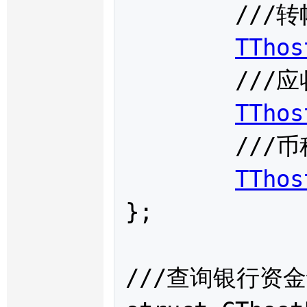
	///转帐金额

TThos
	///应收客户手续费

TThos
	///币种

TThos
};

///查询银行资金请求