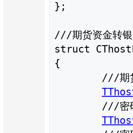
};

///期货资金转银行请
struct 
CThost
{

	///期货资金账户

TThos
	///密码标志

TThos