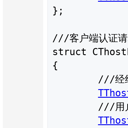
};

///客户端认证请
struct 
CThost
{

	///经纪公司代码

TThos
	///用户代码

TThos