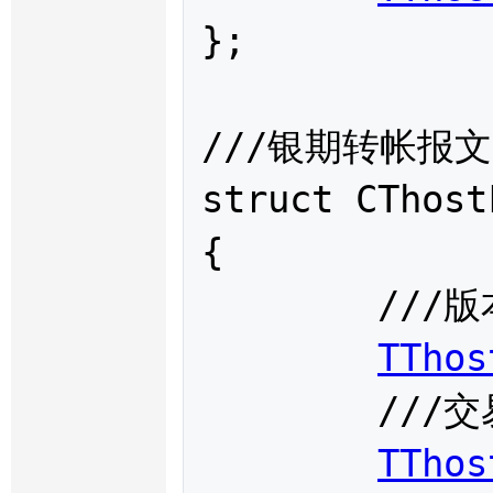
};

///银期转帐报文
struct 
CThost
{

	///版本号，常量，1.0

TThos
	///交易代码，必填

TThos