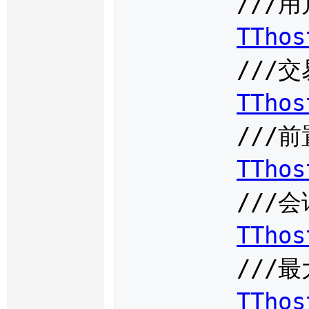
	///用户代码

TThos
	///交易系统名称

TThos
	///前置编号

TThos
	///会话编号

TThos
	///最大报单引用

TThos