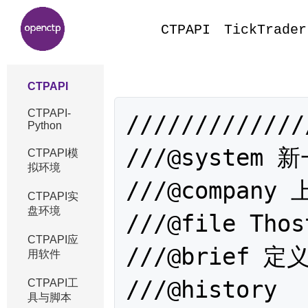
CTPAPI
TickTrader
CTPAPI
CTPAPI-
/////////////
Python
///@system
CTPAPI模
拟环境
///@compan
CTPAPI实
盘环境
///@file Thos
CTPAPI应
///@brief
用软件
///@history 

CTPAPI工
具与脚本