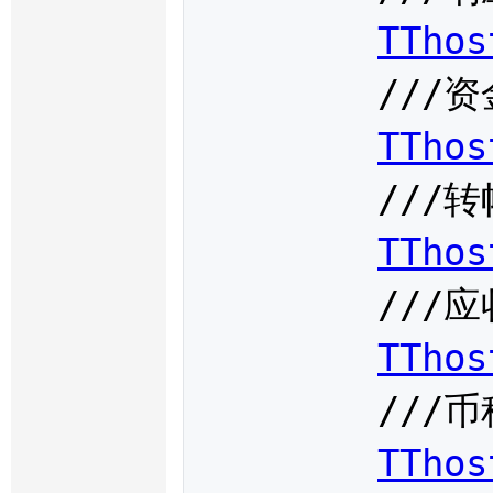
TThos
	///资金账户

TThos
	///转帐金额

TThos
	///应收客户手续费

TThos
	///币种

TThos