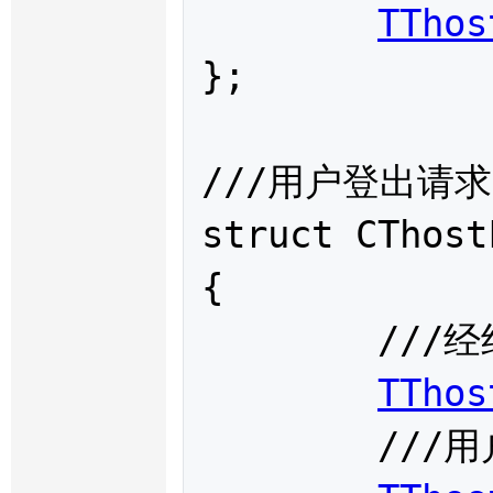
TThos
};

///用户登出请求

struct 
CThost
{

	///经纪公司代码

TThos
	///用户代码
