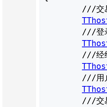
	///交易日

TThos
	///登录成功时间

TThos
	///经纪公司代码

TThos
	///用户代码

TThos
	///交易系统名称
