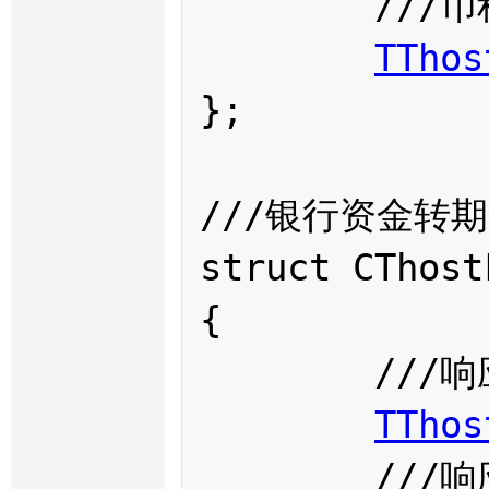
	///币种：RMB-人民币 USD-美圆 HKD-港元

TThos
};

///银行资金转期
struct 
CThost
{

	///响应代码

TThos
	///响应信息
