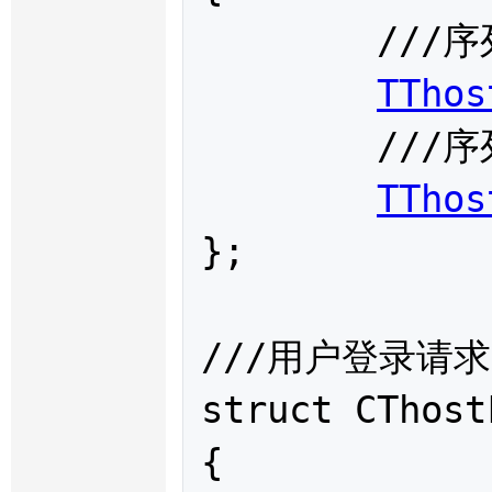
	///序列系列号

TThos
	///序列号

TThos
};

///用户登录请求

struct 
CThost
{
