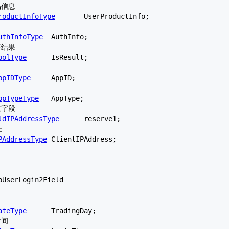
roductInfoType
	UserProductInfo;

uthInfoType
	AuthInfo;

oolType
	IsResult;

ppIDType
	AppID;

ppTypeType
	AppType;

ldIPAddressType
	reserve1;

PAddressType
	ClientIPAddress;

pUserLogin2Field
ateType
	TradingDay;
