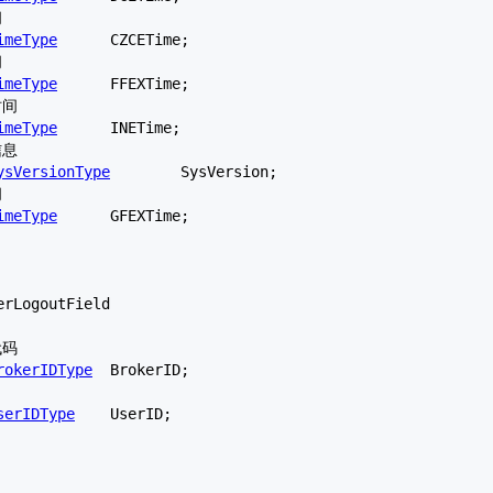
imeType
	CZCETime;

imeType
	FFEXTime;

imeType
	INETime;

ysVersionType
	SysVersion;

imeType
	GFEXTime;

erLogoutField
rokerIDType
	BrokerID;

serIDType
	UserID;
