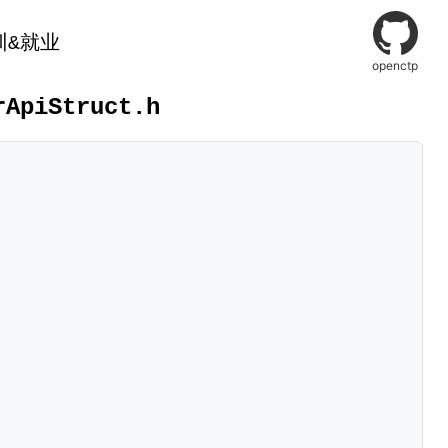
训&就业
openctp
rApiStruct.h