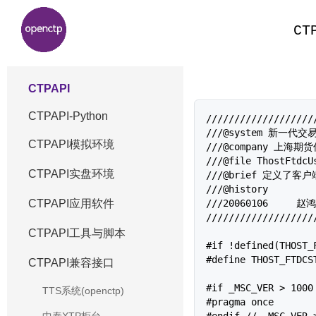
CT
CTPAPI
CTPAPI-Python
///////////////////
///@system 新一代交
CTPAPI模拟环境
///@company 上海
///@file ThostFtdcUs
CTPAPI实盘环境
///@brief 定义了
///@history 

///20060106	赵鸿昊		创建该文件

CTPAPI应用软件
///////////////////
CTPAPI工具与脚本
#if !defined(THOST_F
#define THOST_FTDCST
CTPAPI兼容接口
#if _MSC_VER > 1000

TTS系统(openctp)
#pragma once

#endif // _MSC_VER >