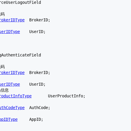
rceUserLogoutField
rokerIDType
	BrokerID;

serIDType
	UserID;

qAuthenticateField
rokerIDType
	BrokerID;

serIDType
	UserID;

roductInfoType
	UserProductInfo;

uthCodeType
	AuthCode;

ppIDType
	AppID;
