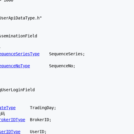
serApiDataType.h"

sseminationField
equenceSeriesType
	SequenceSeries;

equenceNoType
	SequenceNo;

qUserLoginField
ateType
	TradingDay;

rokerIDType
	BrokerID;

serIDType
	UserID;
