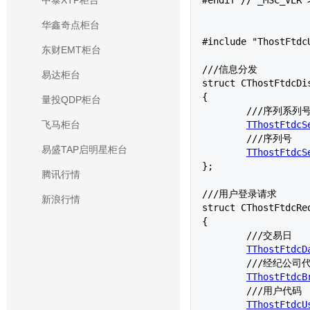
中泰XTP柜台
华鑫奇点柜台
#include "ThostFtdcU
东财EMT柜台
///信息分发

易达柜台
struct 
CThostFtdcDi
{

量投QDP柜台
	///序列系列号

TThostFtdcS
飞马柜台
	///序列号

易盛TAP启明星柜台
TThostFtdcS
};

腾讯行情
///用户登录请求

新浪行情
struct 
CThostFtdcRe
{

	///交易日

TThostFtdcD
	///经纪公司代码

TThostFtdcB
	///用户代码

TThostFtdcU