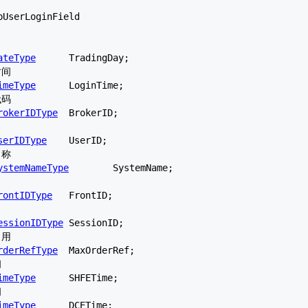
pUserLoginField
ateType
	TradingDay;

imeType
	LoginTime;

rokerIDType
	BrokerID;

serIDType
	UserID;

ystemNameType
	SystemName;

rontIDType
	FrontID;

essionIDType
	SessionID;

rderRefType
	MaxOrderRef;

imeType
	SHFETime;

imeType
	DCETime;
