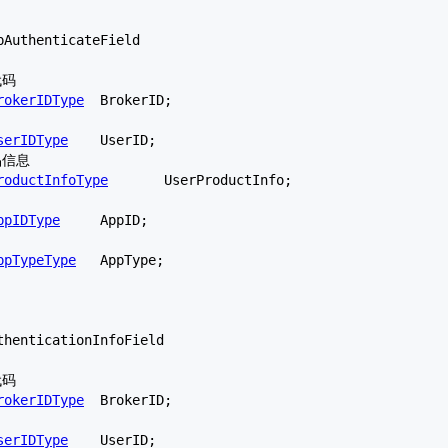
pAuthenticateField
rokerIDType
	BrokerID;

serIDType
	UserID;

roductInfoType
	UserProductInfo;

ppIDType
	AppID;

ppTypeType
	AppType;

thenticationInfoField
rokerIDType
	BrokerID;

serIDType
	UserID;
