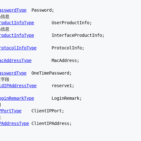
asswordType
	Password;

roductInfoType
	UserProductInfo;

roductInfoType
	InterfaceProductInfo;

rotocolInfoType
	ProtocolInfo;

acAddressType
	MacAddress;

asswordType
	OneTimePassword;

ldIPAddressType
	reserve1;

oginRemarkType
	LoginRemark;

PPortType
	ClientIPPort;

PAddressType
	ClientIPAddress;
