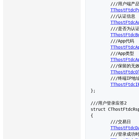
	///用户端产品信息

TThostFtdcP
	///认证信息

TThostFtdcA
	///是否为认证结果

TThostFtdcB
	///App代码

TThostFtdcA
	///App类型

TThostFtdcA
	///保留的无效字段

TThostFtdcO
	///终端IP地址

TThostFtdcI
};

///用户登录应答2

struct 
CThostFtdcRs
{

	///交易日

TThostFtdcD
	///登录成功时间
